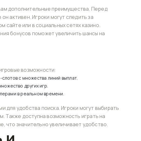
вам дополнительные преимущества. Перед
он активен. Игроки могут следить за
 сайте или в социальных сетях казино.
ния бонусов поможет увеличить шансы на
 игровые возможности:
-слотов с множества линий выплат.
множество других игр.
илерами в реальном времени.
и для удобства поиска. Игроки могут выбирать
ам. Также доступна возможность играть на
е, что значительно увеличивает удобство.
 и