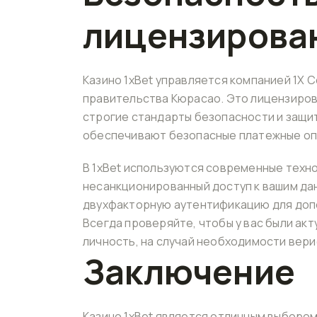
лицензирова
Казино 1xBet управляется компанией 1X C
правительства Кюрасао. Это лицензиров
строгие стандарты безопасности и защи
обеспечивают безопасные платежные опе
В 1xBet используются современные техн
несанкционированный доступ к вашим да
двухфакторную аутентификацию для допо
Всегда проверяйте, чтобы у вас были а
личность, на случай необходимости вер
Заключение
Казино 1xBet является отличным выбором