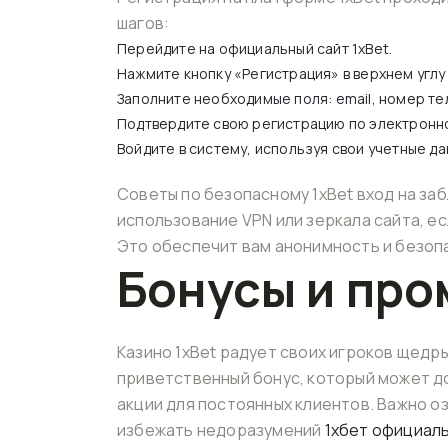
шагов:
Перейдите на официальный сайт 1xBet.
Нажмите кнопку «Регистрация» в верхнем углу
Заполните необходимые поля: email, номер те
Подтвердите свою регистрацию по электронно
Войдите в систему, используя свои учетные да
Советы по безопасному 1xBet вход на з
использование VPN или зеркала сайта, е
Это обеспечит вам анонимность и безопа
Бонусы и пр
Казино 1xBet радует своих игроков щедр
приветственный бонус, который может д
акции для постоянных клиентов. Важно о
избежать недоразумений
1хбет официал