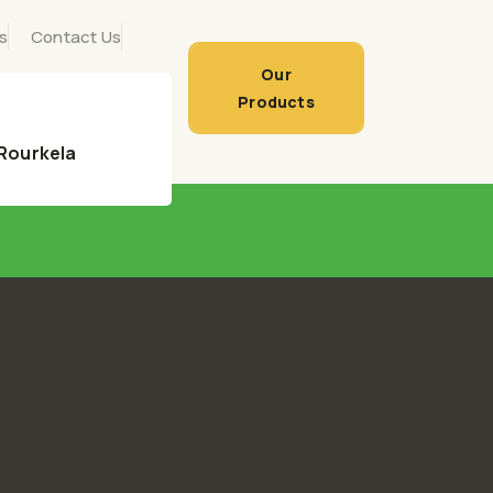
s
Contact Us
Our
Products
, Rourkela