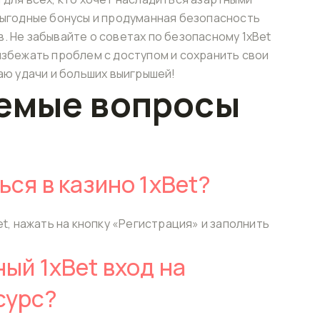
выгодные бонусы и продуманная безопасность
. Не забывайте о советах по безопасному 1xBet
избежать проблем с доступом и сохранить свои
аю удачи и больших выигрышей!
аемые вопросы
ся в казино 1xBet?
et, нажать на кнопку «Регистрация» и заполнить
ый 1xBet вход на
сурс?