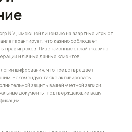
ние
orp N.V., имеющей лицензию на азартные игры от
ание гарантирует, что казино соблюдает
ты прав игроков. Лицензионные онлайн-казино
рации и личные данные клиентов.
ологии шифрования, что предотвращает
нным. Рекомендую также активировать
лнительной защиты вашей учетной записи.
ктуальные документы, подтверждающие вашу
ификации.
 для всех, кто хочет насладиться азартными