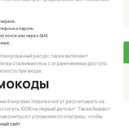
 экрана.
лефона и пароль.
й почте или через SMS.
нные.
аблокированный ресурс также включают
сли вы сталкиваетесь с ограничениями доступа.
сность при входе.
омокоды
ыми бонусами. Новички могут рассчитывать на
остигать 100% на первый депозит. Также бывают
знакомиться с условиями по отыгрышу, чтобы
ьный сайт
.