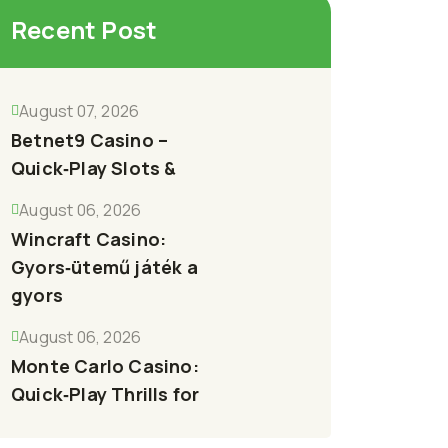
Recent Post
August 07, 2026
Betnet9 Casino –
Quick‑Play Slots &
August 06, 2026
Wincraft Casino:
Gyors‑ütemű játék a
gyors
August 06, 2026
Monte Carlo Casino:
Quick‑Play Thrills for