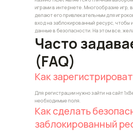
играми в интернете. Многообразие игр, 
делают его привлекательным для игроков
вход на заблокированный ресурс, чтобы 
данные в безопасности. На этом все, жел
Часто задав
(FAQ)
Как зарегистрировать
Для регистрации нужно зайти на сайт 1xB
необходимые поля.
Как сделать безопасн
заблокированный ре