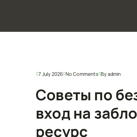
7 July 2026
No Comments
By admin
Советы по бе
вход на забл
ресурс