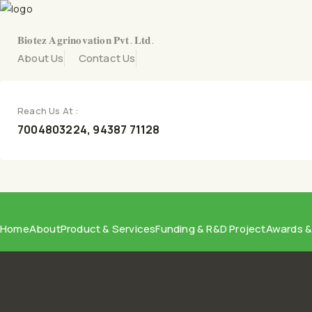
𝐁𝐢𝐨𝐭𝐞𝐳 𝐀𝐠𝐫𝐢𝐧𝐨𝐯𝐚𝐭𝐢𝐨𝐧 𝐏𝐯𝐭. 𝐋𝐭𝐝.
About Us
Contact Us
Reach Us At :
7004803224, 94387 71128
Home
About
Product & Services
Funding & R&D Project
Awards &