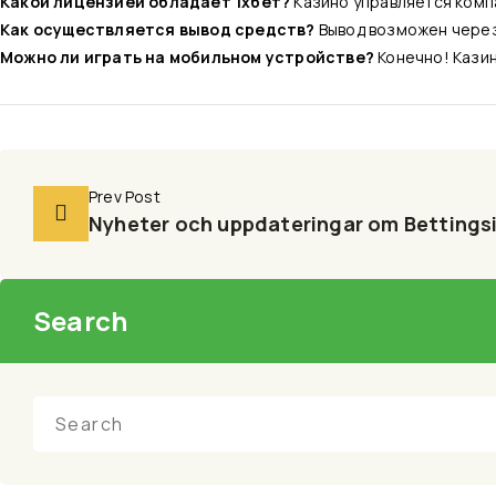
Какой лицензией обладает 1хбет?
Казино управляется компа
Как осуществляется вывод средств?
Вывод возможен через 
Можно ли играть на мобильном устройстве?
Конечно! Кази
Prev Post
Nyhet
er
och
Search
uppda
tering
ar om
Betti
ngsid
or
utan
Svens