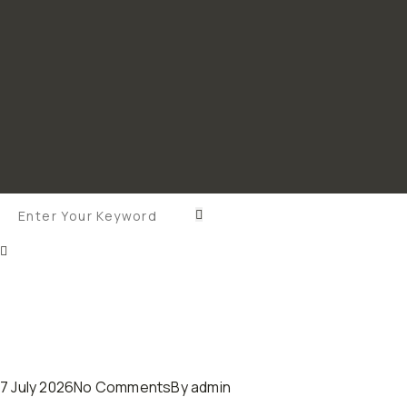
7 July 2026
No Comments
By admin