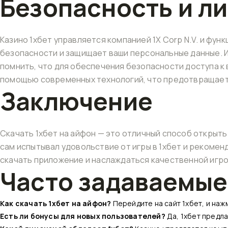
Безопасность и л
Казино 1хбет управляется компанией 1X Corp N.V. и фу
безопасности и защищает ваши персональные данные. Иг
помнить, что для обеспечения безопасности доступа к
помощью современных технологий, что предотвращает
Заключение
Скачать 1хбет на айфон — это отличный способ открыть
сам испытывал удовольствие от игры в 1хбет и рекомен
скачать приложение и наслаждаться качественной игро
Часто задаваемые
Как скачать 1хбет на айфон?
Перейдите на сайт 1хбет, и нажм
Есть ли бонусы для новых пользователей?
Да, 1хбет предла