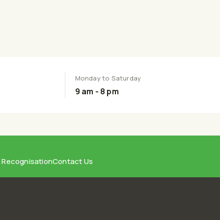
Monday to Saturday
9 am - 8 pm
 Recognisation
Contact Us