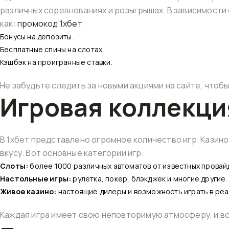
различных соревнованиях и розыгрышах. В зависимости
как:
промокод 1хбет
Бонусы на депозиты.
Бесплатные спины на слотах.
Кэшбэк на проигранные ставки.
Не забудьте следить за новыми акциями на сайте, чтоб
Игровая коллекци
В 1хбет представлено огромное количество игр. Казино
вкусу. Вот основные категории игр:
Слоты:
более 1000 различных автоматов от известных провай
Настольные игры:
рулетка, покер, блэкджек и многие другие.
Живое казино:
настоящие дилеры и возможность играть в ре
Каждая игра имеет свою неповторимую атмосферу, и все