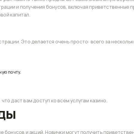
рации и получения бонусов, включая приветственные п
вой капитал.
страции. Это делается очень просто: всего за несколь
ную почту.
что даст вам доступ ко всем услугам казино.
ды
е бонусов и акций. Новички могут получить приветствен