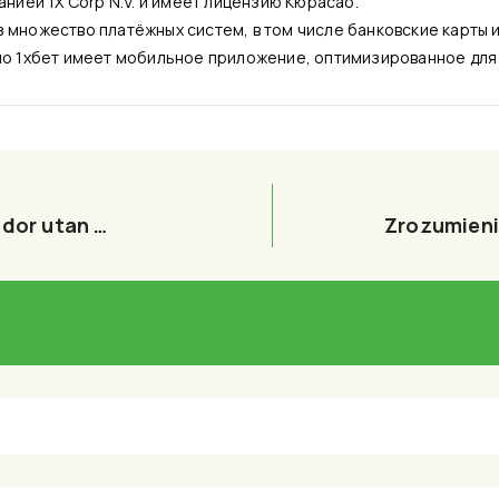
нией 1X Corp N.V. и имеет лицензию Кюрасао.
множество платёжных систем, в том числе банковские карты 
но 1хбет имеет мобильное приложение, оптимизированное для
Nyheter och uppdateringar om Bettingsidor utan Svensk Licens