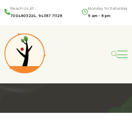
Reach Us At :
Monday to Saturday
7004803224, 94387 71128
9 am - 8 pm