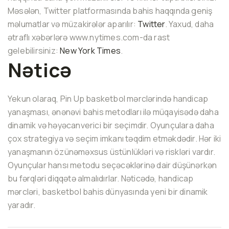
Məsələn, Twitter platformasında bahis haqqında geniş
məlumatlar və müzakirələr aparılır:
Twitter
. Yaxud, daha
ətraflı xəbərlərə www.nytimes.com-da rast
gelebilirsiniz:
New York Times
.
Nəticə
Yekun olaraq, Pin Up basketbol mərclərində handicap
yanaşması, ənənəvi bahis metodları ilə müqayisədə daha
dinamik və həyəcanverici bir seçimdir. Oyunçulara daha
çox strategiya və seçim imkanı təqdim etməkdədir. Hər iki
yanaşmanın özünəməxsus üstünlükləri və riskləri vardır.
Oyunçular hansı metodu seçəcəklərinə dair düşünərkən
bu fərqləri diqqətə almalıdırlar. Nəticədə, handicap
mərcləri, basketbol bahis dünyasında yeni bir dinamik
yaradır.