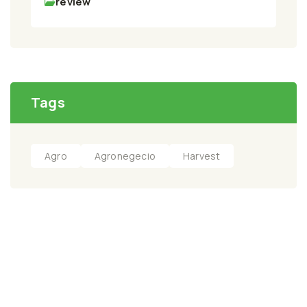
review
Tags
Agro
Agronegecio
Harvest