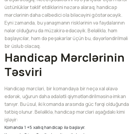
üstünlüklər təklif etdiklərini nəzərə alaraq, handicap
mərclərinin daha cəlbedici ola biləcəyini göstərəcəyik.
Eyni zamanda, bu yanaşmanın risklərinin və faydalarının
nələr olduğunu da müzakirə edəcəyik. Beləliklə, həm
başlayıcılar, həm də peşəkarlar üçün bu, dəyərləndirilməli
bir üslub olacaq.
Handicap Mərclərinin
Təsviri
Handicap mərcləri, bir komandaya bir neçə xal əlavə
edərək, uğurun daha ədalətli qiymətləndirilməsinə imkan
tanıyır. Bu üsul, iki komanda arasında güc fərqi olduğunda
tətbiq olunur. Beləliklə, handicap mərcləri aşağıdakı kimi
işləyir:
Komanda 1 +5 xallıq handicap ilə başlayır.