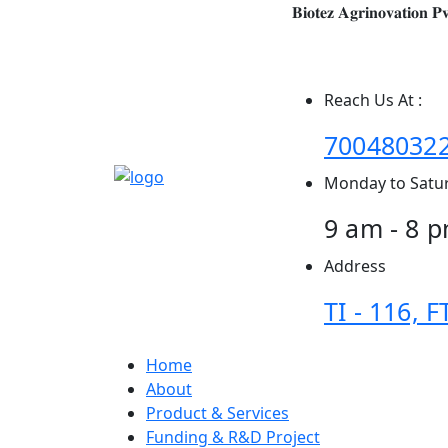
𝐁𝐢𝐨𝐭𝐞𝐳 𝐀𝐠𝐫𝐢𝐧𝐨𝐯𝐚𝐭𝐢𝐨𝐧 𝐏
Reach Us At :
700480322
Monday to Satu
9 am - 8 
Address
TI - 116, 
Home
About
Product & Services
Funding & R&D Project