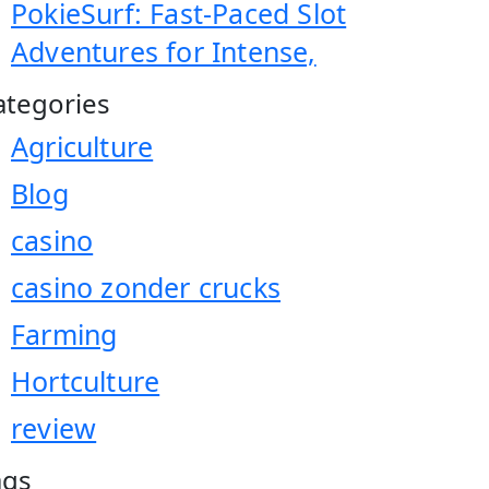
PokieSurf: Fast‑Paced Slot
Adventures for Intense,
ategories
Agriculture
Blog
casino
casino zonder crucks
Farming
Hortculture
review
ags