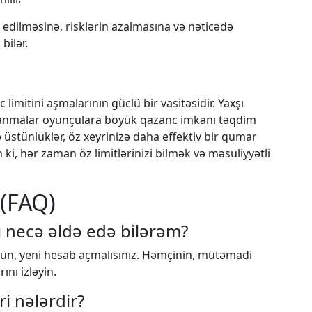
 edilməsinə, risklərin azalmasına və nəticədə
bilər.
limitini aşmalarının güclü bir vasitəsidir. Yaxşı
fırlanmalar oyunçulara böyük qazanc imkanı təqdim
ə üstünlüklər, öz xeyrinizə daha effektiv bir qumar
ki, hər zaman öz limitlərinizi bilmək və məsuliyyətli
 (FAQ)
ı necə əldə edə bilərəm?
çün, yeni hesab açmalısınız. Həmçinin, mütəmadi
nı izləyin.
ri nələrdir?