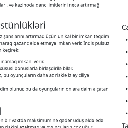
ları, və kazinoda qanc limitlərini necə artırmağı
stünlükləri
C
z şanslarını artırmaq üçün unikal bir imkan təqdim
anaraq qazanc əldə etməyə imkan verir. İndis pulsuz
 keçirək:
ınamaq imkanı verir.
susi bonuslarla birləşdirilə bilər.
 bu oyunçuların daha az risklə izləyiciliyə
dim olunur, bu da oyunçuların onlara daim əlçatan
q
ən bir vaxtda maksimum nə qədər uduş əldə edə
T
arın riskini azaltmaq və oyunçuların çox uğur