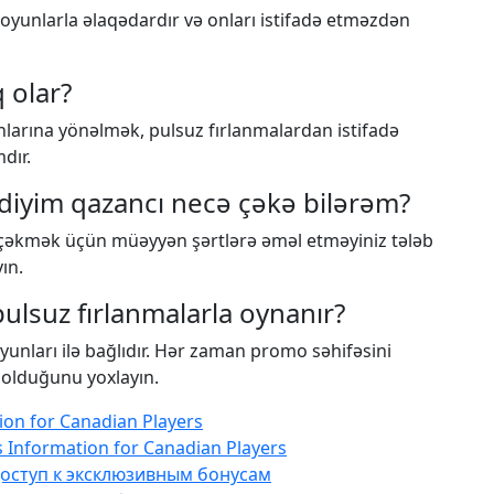
oyunlarla əlaqədardır və onları istifadə etməzdən
 olar?
larına yönəlmək, pulsuz fırlanmalardan istifadə
dır.
etdiyim qazancı necə çəkə bilərəm?
ı çəkmək üçün müəyyən şərtlərə əməl etməyiniz tələb
ın.
ulsuz fırlanmalarla oynanır?
yunları ilə bağlıdır. Hər zaman promo səhifəsini
 olduğunu yoxlayın.
ion for Canadian Players
 Information for Canadian Players
 доступ к эксклюзивным бонусам