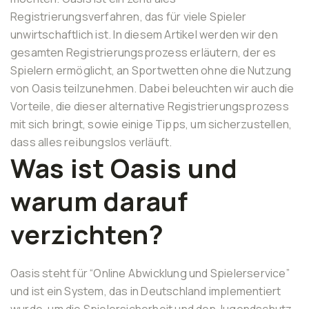
Registrierungsverfahren, das für viele Spieler
unwirtschaftlich ist. In diesem Artikel werden wir den
gesamten Registrierungsprozess erläutern, der es
Spielern ermöglicht, an Sportwetten ohne die Nutzung
von Oasis teilzunehmen. Dabei beleuchten wir auch die
Vorteile, die dieser alternative Registrierungsprozess
mit sich bringt, sowie einige Tipps, um sicherzustellen,
dass alles reibungslos verläuft.
Was ist Oasis und
warum darauf
verzichten?
Oasis steht für “Online Abwicklung und Spielerservice”
und ist ein System, das in Deutschland implementiert