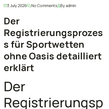
3 July 2026
No Comments
By admin
Der
Registrierungsprozes
s für Sportwetten
ohne Oasis detailliert
erklärt
Der
Registrierungsp