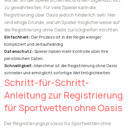
wurde, um die Spielersicherheit und den Jugendschutz
zu gewährleisten. Für viele Spieler kann die
Registrierung über Oasis jedoch hinderlich sein. Hier
sind einige Gründe, warum Spieler möglicherweise auf
die Registrierung ohne Oasis zurückgreifen möchten:
Einfachheit:
Der Prozess ist in der Regel weniger
kompliziert und zeitaufwändig.
Datenschutz:
Spieler haben mehr Kontrolle über ihre
persönlichen Daten.
Schnelligkeit:
Manchmal ist die Registrierung ohne Oasis
schneller und ermöglicht sofortige Wettmöglichkeiten.
Schritt-für-Schritt-
Anleitung zur Registrierung
für Sportwetten ohne Oasis
Der Registrierungsprozess für Sportwetten ohne