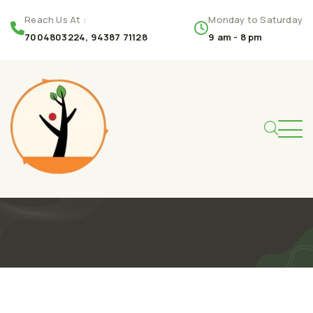
Reach Us At :
Monday to Saturday
7004803224, 94387 71128
9 am - 8 pm