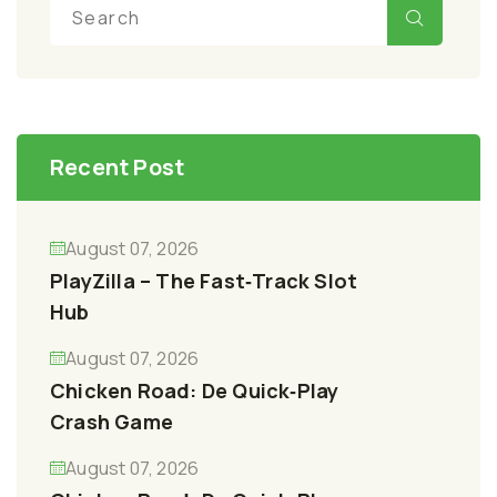
casin
o”
Recent Post
August 07, 2026
PlayZilla – The Fast‑Track Slot
Hub
August 07, 2026
Chicken Road: De Quick‑Play
Crash Game
August 07, 2026