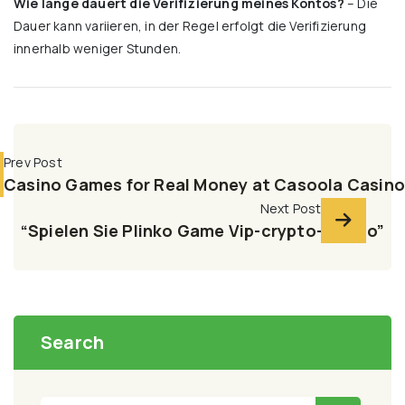
Wie lange dauert die Verifizierung meines Kontos?
– Die
Dauer kann variieren, in der Regel erfolgt die Verifizierung
innerhalb weniger Stunden.
Prev Post
Casino Games for Real Money at Casoola Casino
n
Next Post
“Spielen Sie Plinko Game Vip-crypto-casino”
e
“Spie
r
len
Sie
e
Plink
o
Search
Game
Vip-
n
crypt
o-