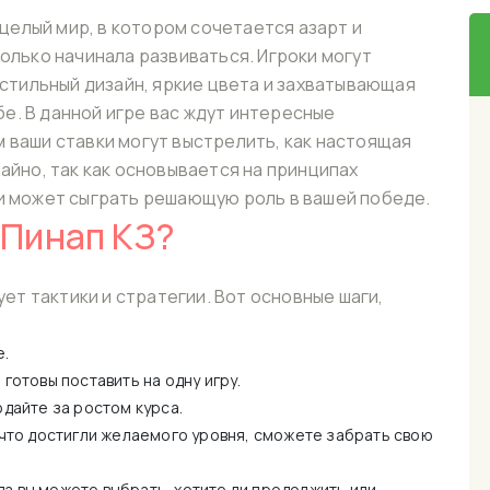
а целый мир, в котором сочетается азарт и
только начинала развиваться. Игроки могут
 стильный дизайн, яркие цвета и захватывающая
е. В данной игре вас ждут интересные
 ваши ставки могут выстрелить, как настоящая
айно, так как основывается на принципах
 и может сыграть решающую роль в вашей победе.
 Пинап КЗ?
ует тактики и стратегии. Вот основные шаги,
е.
 готовы поставить на одну игру.
юдайте за ростом курса.
, что достигли желаемого уровня, сможете забрать свою
да вы можете выбрать, хотите ли продолжить или